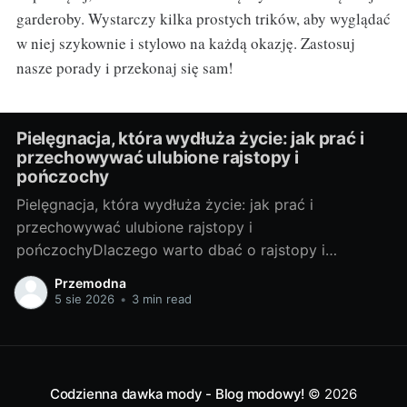
garderoby. Wystarczy kilka prostych trików, aby wyglądać
w niej szykownie i stylowo na każdą okazję. Zastosuj
nasze porady i przekonaj się sam!
Pielęgnacja, która wydłuża życie: jak prać i
przechowywać ulubione rajstopy i
pończochy
Pielęgnacja, która wydłuża życie: jak prać i
przechowywać ulubione rajstopy i
pończochyDlaczego warto dbać o rajstopy i
pończochyRajstopy i pończochy to małe modowe
Przemodna
sprzymierzeńczki, które potrafią odmienić stylizację i
5 sie 2026
•
3 min read
optycznie wygładzić linię nóg. Dbanie o nie to
oszczędność (rzadziej kupujesz nowe), ekologia
(mniej odpadów) i lepszy wygląd (gładka, zadbana
dzianina
Codzienna dawka mody - Blog modowy!
© 2026