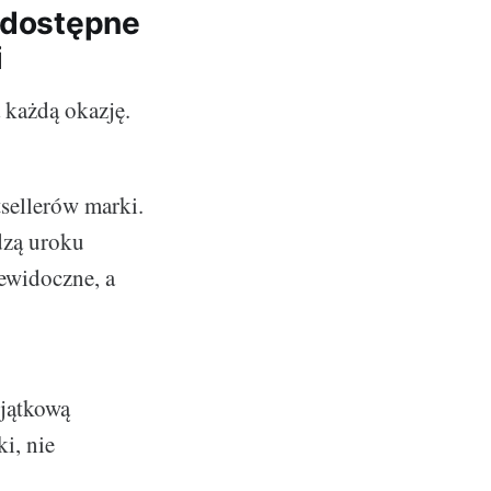
h dostępne
i
 każdą okazję.
tsellerów marki.
dzą uroku
iewidoczne, a
yjątkową
i, nie