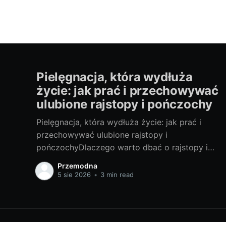
Pielęgnacja, która wydłuża
życie: jak prać i przechowywać
ulubione rajstopy i pończochy
Pielęgnacja, która wydłuża życie: jak prać i
przechowywać ulubione rajstopy i
pończochyDlaczego warto dbać o rajstopy i
pończochyRajstopy i pończochy to małe
Przemodna
modowe sprzymierzeńczki, które potrafią
5 sie 2026
•
3 min read
odmienić stylizację i optycznie wygładzić linię
nóg. Dbanie o nie to oszczędność (rzadziej
kupujesz nowe), ekologia (mniej odpadów) i
lepszy wygląd (gładka, zadbana dzianina