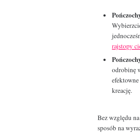
Pończochy
Wybierzcie
jednocześn
rajstopy c
Pończochy
odrobinę 
efektowne 
kreację.
Bez względu na 
sposób na wyraż