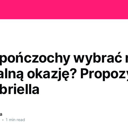
 pończochy wybrać 
alną okazję? Propoz
briella
a
•
1 min read