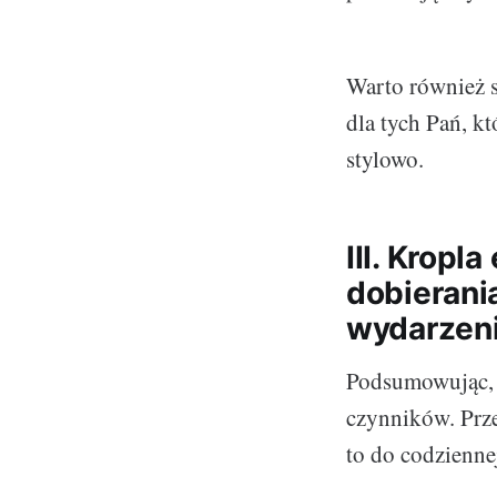
Warto również s
dla tych Pań, k
stylowo.
III. Kropl
dobierani
wydarzen
Podsumowując, 
czynników. Prze
to do codziennej