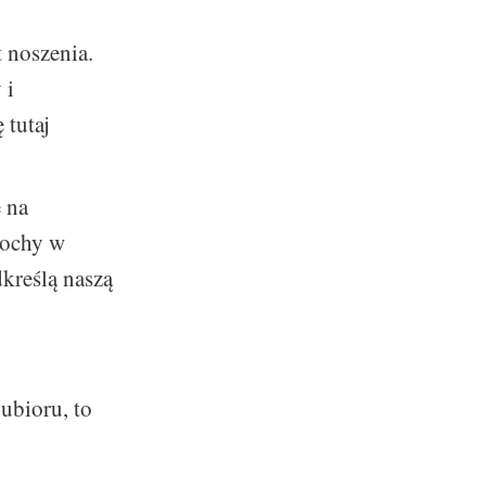
 noszenia.
 i
 tutaj
 na
zochy w
kreślą naszą
ubioru, to