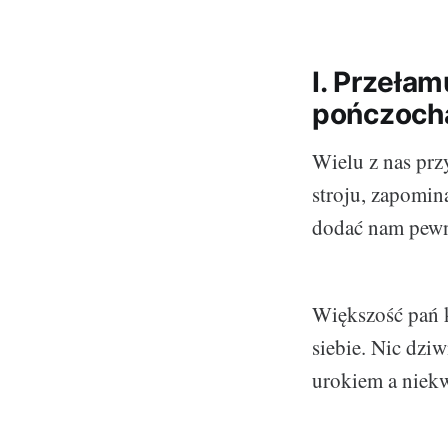
I. Przełam
pończocha
Wielu z nas prz
stroju, zapomin
dodać nam pewno
Większość pań k
siebie. Nic dzi
urokiem a niek