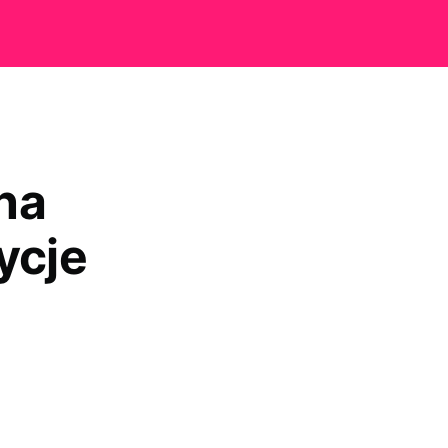
na
ycje