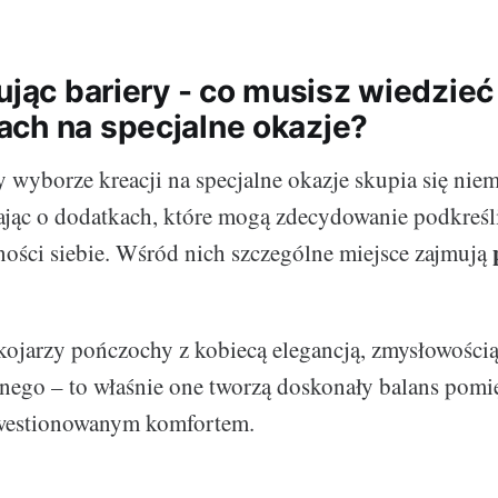
ując bariery - co musisz wiedzieć
ch na specjalne okazje?
y wyborze kreacji na specjalne okazje skupia się nie
ając o dodatkach, które mogą zdecydowanie podkreślić
ści siebie. Wśród nich szczególne miejsce zajmują
ojarzy pończochy z kobiecą elegancją, zmysłowością
wnego – to właśnie one tworzą doskonały balans pom
westionowanym komfortem.