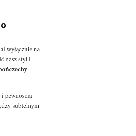
 o
mal wyłącznie na
 nasz styl i
pończochy
.
 i pewnością
iędzy subtelnym