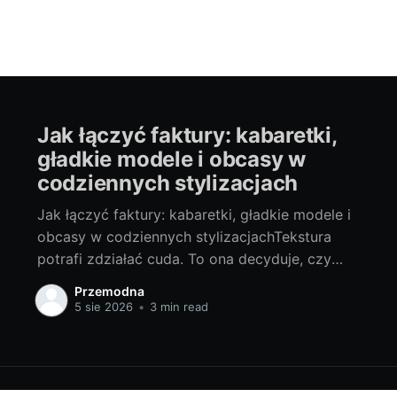
Jak łączyć faktury: kabaretki,
gładkie modele i obcasy w
codziennych stylizacjach
Jak łączyć faktury: kabaretki, gładkie modele i
obcasy w codziennych stylizacjachTekstura
potrafi zdziałać cuda. To ona decyduje, czy
stylizacja wygląda lekko, zadziornie, czy
Przemodna
elegancko. Kabaretki dodają charakteru,
5 sie 2026
•
3 min read
gładkie rajstopy porządkują całość i
wysmuklają nogi, a obcasy podnoszą klasę i
pewność siebie. Brzmi wieczorowo? Spokojnie
— te elementy świetnie sprawdzają się także