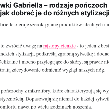
ówki Gabriella – rodzaje pończoc
 jak dobrać je do różnych stylizacj
briella oferuje szeroką gamę produktów idealnych na
rto zwrócić uwagę na
rajstopy cienkie
- to jeden z bes
anckich stylizacji, podkreślą zgrabną sylwetkę i doda
 Delikatne i mocno przylegające do skóry, są prawie n
trafią zdecydowanie odmienić wygląd naszych nóg.
pończochy z mikrofibry, które charakteryzują się w
astycznością. Dopasowują się niemal do każdej sylwetk
omfortu nawet po wielu godzinach noszenia.