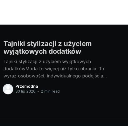
Tajniki stylizacji z użyciem
wyjątkowych dodatków
Tajniki stylizacji z użyciem wyjątkowych
dodatkówModa to więcej niż tylko ubrania. To
wyraz osobowości, indywidualnego podejścia
do świata i wyjątkowy sposób na podkreślenie
Przemodna
swojej tożsamości. Podróż w głąb modowych
30 lip 2026
•
2 min read
dodatków pozwoli zrozumieć, w jaki sposób te
małe detale mogą wpłynąć na całościowy
obraz naszego stylu. Tajemnice stylizacji -
wprowadzenie do