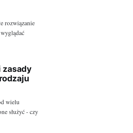
łe rozwiązanie
ą wyglądać
i zasady
rodzaju
od wielu
ne służyć - czy