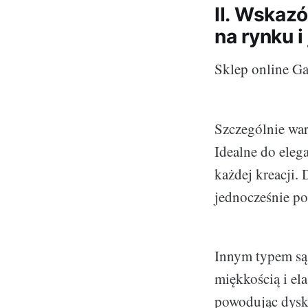
II. Wskaz
na rynku i
Sklep online Ga
Szczególnie wa
Idealne do eleg
każdej kreacji.
jednocześnie po
Innym typem są 
miękkością i el
powodując dysk