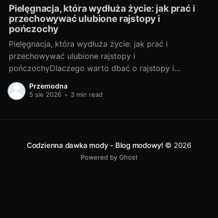
Pielęgnacja, która wydłuża życie: jak prać i
przechowywać ulubione rajstopy i
pończochy
Pielęgnacja, która wydłuża życie: jak prać i
przechowywać ulubione rajstopy i
pończochyDlaczego warto dbać o rajstopy i
pończochyRajstopy i pończochy to małe modowe
Przemodna
sprzymierzeńczki, które potrafią odmienić stylizację i
5 sie 2026
•
3 min read
optycznie wygładzić linię nóg. Dbanie o nie to
oszczędność (rzadziej kupujesz nowe), ekologia
(mniej odpadów) i lepszy wygląd (gładka, zadbana
dzianina
Codzienna dawka mody - Blog modowy!
© 2026
Powered by Ghost