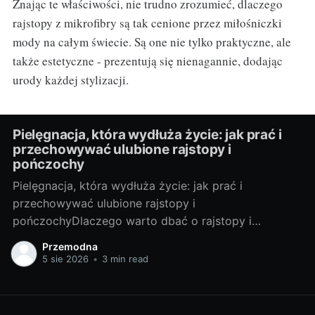
Znając te właściwości, nie trudno zrozumieć, dlaczego
rajstopy z mikrofibry są tak cenione przez miłośniczki
mody na całym świecie. Są one nie tylko praktyczne, ale
także estetyczne - prezentują się nienagannie, dodając
urody każdej stylizacji.
Pielęgnacja, która wydłuża życie: jak prać i
przechowywać ulubione rajstopy i
pończochy
Pielęgnacja, która wydłuża życie: jak prać i
przechowywać ulubione rajstopy i
pończochyDlaczego warto dbać o rajstopy i
pończochyRajstopy i pończochy to małe modowe
Przemodna
sprzymierzeńczki, które potrafią odmienić stylizację i
5 sie 2026
•
3 min read
optycznie wygładzić linię nóg. Dbanie o nie to
oszczędność (rzadziej kupujesz nowe), ekologia
(mniej odpadów) i lepszy wygląd (gładka, zadbana