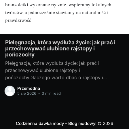
bransoletki wykonane ręcznie, wspieramy lokalnych
twórców, a jednocześnie stawiamy na naturalność i
prawdziwość.
Pielęgnacja, która wydłuża życie: jak prać i
przechowywać ulubione rajstopy i
pończochy
Pielęgnacja, która wydłuża życie: jak prać i
przechowywać ulubione rajstopy i
pończochyDlaczego warto dbać o rajstopy i
pończochyRajstopy i pończochy to małe modowe
Przemodna
sprzymierzeńczki, które potrafią odmienić stylizację i
5 sie 2026
•
3 min read
optycznie wygładzić linię nóg. Dbanie o nie to
oszczędność (rzadziej kupujesz nowe), ekologia
(mniej odpadów) i lepszy wygląd (gładka, zadbana
dzianina
Codzienna dawka mody - Blog modowy!
© 2026