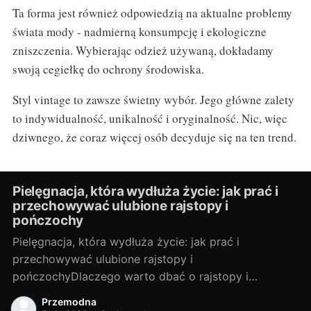
Ta forma jest również odpowiedzią na aktualne problemy
świata mody - nadmierną konsumpcję i ekologiczne
zniszczenia. Wybierając odzież używaną, dokładamy
swoją cegiełkę do ochrony środowiska.
Styl vintage to zawsze świetny wybór. Jego główne zalety
to indywidualność, unikalność i oryginalność. Nic, więc
dziwnego, że coraz więcej osób decyduje się na ten trend.
Pielęgnacja, która wydłuża życie: jak prać i
przechowywać ulubione rajstopy i
pończochy
Pielęgnacja, która wydłuża życie: jak prać i
przechowywać ulubione rajstopy i
pończochyDlaczego warto dbać o rajstopy i
pończochyRajstopy i pończochy to małe modowe
Przemodna
sprzymierzeńczki, które potrafią odmienić stylizację i